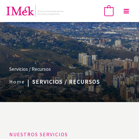
Skip
Mai
0
to
Men
content
Servicios / Recursos
|
SERVICIOS / RECURSOS
Home
NUESTROS SERVICIOS