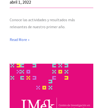
abril 1, 2022
Conoce las actividades y resultados más
relevantes de nuestro primer año.
Read More »
¿Qué
contextos
marcaron
la
historia
de