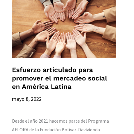
articulado
para
promover
el
mercadeo
social
en
América
Esfuerzo articulado para
Latina
promover el mercadeo social
en América Latina
mayo 8, 2022
Desde el año 2021 hacemos parte del Programa
AFLORA de la Fundación Bolívar-Davivienda.