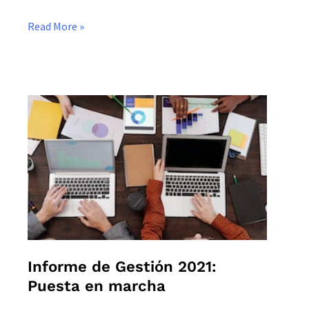
Read More »
Informe
de
Gestión
2021:
Puesta
en
marcha
Informe de Gestión 2021:
Puesta en marcha