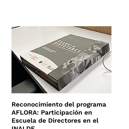
Reconocimiento
del
programa
AFLORA:
Participación
en
Escuela
de
Directores
Reconocimiento del programa
en
AFLORA: Participación en
el
Escuela de Directores en el
INALDE
INALDE