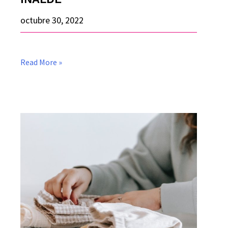
octubre 30, 2022
Read More »
Consultoría:
Trabajadoras
del
hogar
y
género