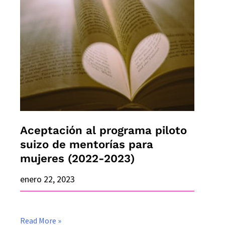
al
programa
piloto
suizo
de
mentorías
para
mujeres
Aceptación al programa piloto
(2022-
suizo de mentorías para
2023)
mujeres (2022-2023)
enero 22, 2023
Read More »