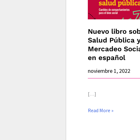
Salud
Pública
y
Nuevo libro so
Mercadeo
Salud Pública 
Social
Mercadeo Soci
en
en español
español
noviembre 1, 2022
[…]
Read More »