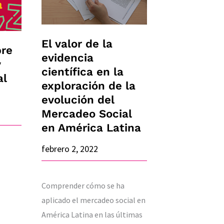
la
evidencia
científica
El valor de la
bre
en
evidencia
y
la
científica en la
al
exploración
exploración de la
evolución del
de
Mercadeo Social
la
en América Latina
evolución
del
febrero 2, 2022
Mercadeo
Social
Comprender cómo se ha
en
aplicado el mercadeo social en
América
América Latina en las últimas
Latina