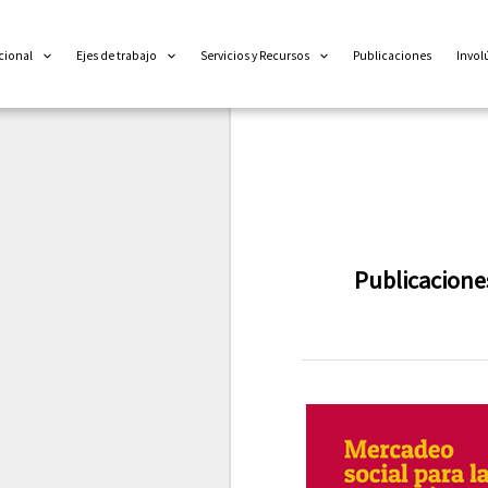
cional
Ejes de trabajo
Servicios y Recursos
Publicaciones
Invol
Publicacione
Nuevo
libro
sobre