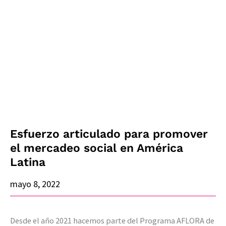
articulado
para
promover
el
mercadeo
social
en
América
Latina
Esfuerzo articulado para promover
el mercadeo social en América
Latina
mayo 8, 2022
Desde el año 2021 hacemos parte del Programa AFLORA de