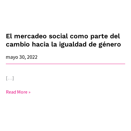
la
igualdad
de
género
El mercadeo social como parte del
cambio hacia la igualdad de género
mayo 30, 2022
[…]
Read More »
Esfuerzo